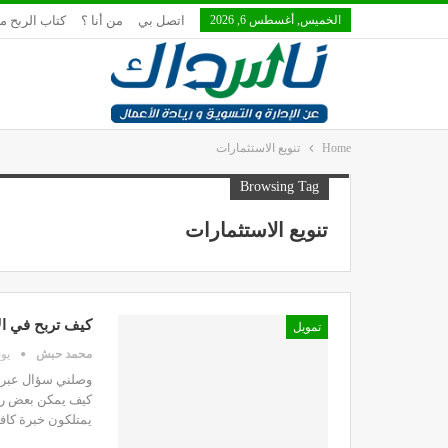
الخميس, أغسطس 6, 2026
اتصل بي
من أنا ؟
كتاب الربح م
Home
تنويع الاستثمارات
Browsing Tag
تنويع الاستثمارات
كيف تربح في ال
تمويل
محمد حبش
يونيو 
وصلني سؤال عبر ز
كيف يمكن بعض رجا
يمتلكون خبرة كاف