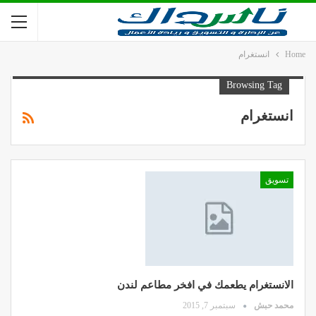
Home
انستغرام
Browsing Tag
انستغرام
تسويق
الانستغرام يطعمك في افخر مطاعم لندن
محمد حبش
سبتمبر 7, 2015