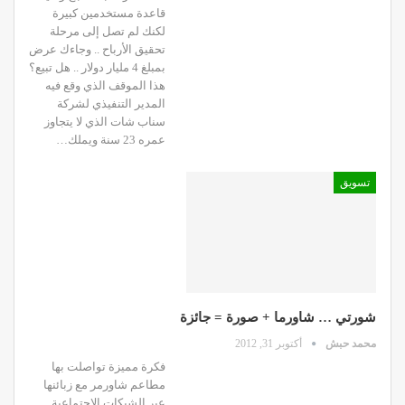
قاعدة مستخدمين كبيرة
لكنك لم تصل إلى مرحلة
تحقيق الأرباح .. وجاءك عرض
بمبلغ 4 مليار دولار .. هل تبيع؟
هذا الموقف الذي وقع فيه
المدير التنفيذي لشركة
سناب شات الذي لا يتجاوز
عمره 23 سنة ويملك…
تسويق
شورتي … شاورما + صورة = جائزة
محمد حبش
أكتوبر 31, 2012
فكرة مميزة تواصلت بها
مطاعم شاورمر مع زبائنها
عبر الشبكات الإجتماعية..