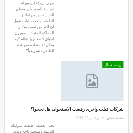
تعرف شبكة انستغرام
لمبادلة الصور بأن معظم
الناس يصورون اطباق
الطعام، والاحصائيات تقول
أن أكثر من نصف سكان
المملكة المتحدة يصورون
اطباق الطعام بإنتظام.كيف
يمكن الاستفادة من هذه
الظاهرة تسويقياً؟
ريادة اعمال
شركات قبلت واخرى رفضت الاستحواذ، هل نجحوا؟
محمد حبش
نوفمبر 26, 2013
تخيل نفسك أطلقت شركتك
الناشئة ومنتجك ناجح ولديه