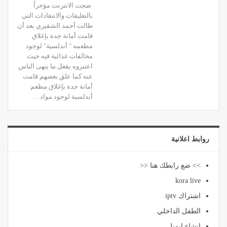
ضجت الانترنت مؤخراً
بالتعليقات والانتقادات التي
طالت أحمد الشقيري بعد أن
قامت أمانة جدة بإغلاق
مطعمه " أندلسية" لوجود
مخالفات غذائية فيه حيث
اعتبروه يفعل ما ينهى الناس
عنه كما علق بعضهم.قامت
أمانة جدة بإغلاق مطعم
أندلسية لوجود مواد…
روابط اعلانية
>> ضع رابطك هنا <<
kora live
اشتراك iptv
الطفل الداخلي
انشاء ايميل