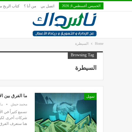
الخميس, أغسطس 6, 2026
اتصل بي
من أنا ؟
كتاب الربح م
Home
السيطرة
Browsing Tag
السيطرة
ما الفرق بين ال
تمويل
محمد حبش
مارس
نسمع كثيراً في ا
شركات أخرى. لكن 
هنا ستعرف الفرق بينهم.الاندماج Merger