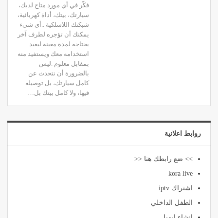
فكّر في أي مورد متاح لديك،
سيارتك، بيتك، أداة كهربائية،
شبكتك اللاسلكية ..أي شيء
يمكنك أن تؤجره لطرف آخر
يحتاجه لمدة معينة ليعيد
استخدامه معك ويستفيد منه
بمقابل معلوم .ليس
بالضرورة أن نتحدث عن
كامل سيارتك، بل توصيلة
فيها، ولا كامل بيتك بل…
روابط اعلانية
>> ضع رابطك هنا <<
kora live
اشتراك iptv
الطفل الداخلي
انشاء ايميل