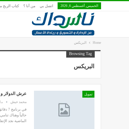
الخميس, أغسطس 6, 2026
اتصل بي
من أنا ؟
كتاب الربح م
Home
البريكس
Browsing Tag
البريكس
عرش الدولار و 
تمويل
محمد حبش
مايو 8
حالياً وهناك تنام
الماضية نجد الإتف