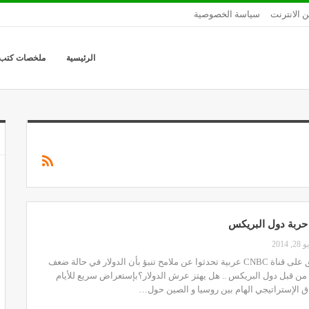
ن الانترنت
سياسة الخصوصية
الرئيسية
ملخصات كتب
حربة دول البريكس
2, 2014
في برنامج 7 دقائق على قناة CNBC عربية تحدثوا عن ملامح تنبؤ بأن الدولار في حالة ضعف
ي من قبل دول البريكس .. هل يهتز عرش الدولار؟بإستعراض سريع للأيام
اق الإستراتيجي الهام بين روسيا و الصين حول…