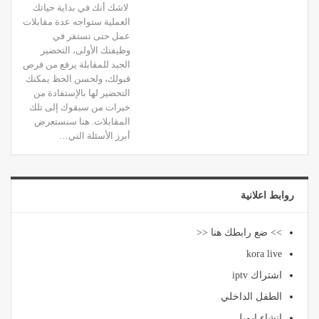
لاشك أنك في بداية حياتك
العملية ستواجه عدة مقابلات
عمل حتى تستقر في
وظيفتك الأولى، التحضير
الجيد للمقابلة يرفع من فرص
قبولك، ولحسن الحظ يمكنك
التحضير لها بالإستفادة من
خبرات من سبقوك إلى تلك
المقابلات. هنا سنستعرض
أبرز الأسئلة التي…
روابط اعلانية
>> ضع رابطك هنا <<
kora live
اشتراك iptv
الطفل الداخلي
انشاء ايميل