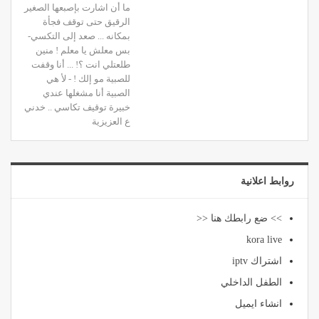
ما أن اشارت بإصبعها الصغير
الرقيق حتى توقف فجأة
بمكانه ... صعد إلى التكسي-
بس معلش يا معلم ! منين
طلعتلي انت ؟! ... أنا وقفت
للصبية مو إلك ! - لأ هي
الصبية أنا مشغلها عندي
خبيرة توقيف تكاسي .. خدني
ع العزيزية
روابط اعلانية
>> ضع رابطك هنا <<
kora live
اشتراك iptv
الطفل الداخلي
انشاء ايميل