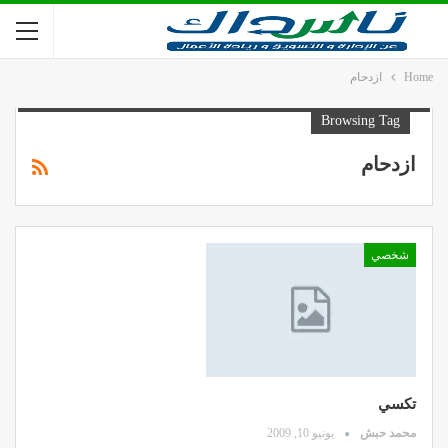
Home
ازدحام
Browsing Tag
ازدحام
شخصي
تكسي
محمد حبش
يونيو 10, 2009