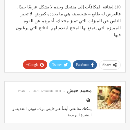
10) إضافة المكافآت إلى منتجك وحده لا يشكل عرضًا جيدًا،
فالعرض له طابع – شخصيته هي ما يحدده كعرض. لا تخبر
الناس عن الميزات التي تميز منتجك، أخبرهم عن القوة
المميزة التي يتمتع بها المنتج ليقدم لهم النتائج التي يرغبون
فيها.
Google+
Twitter
Facebook
Share
Pinterest
WhatsApp
ReddIt
Email
محمد حبش
267 Comments
1001 Posts
يمكنك متابعتي أيضاً عبر
فايس بوك
،
تويتر
،
التغذية
، و
النشرة البريدية