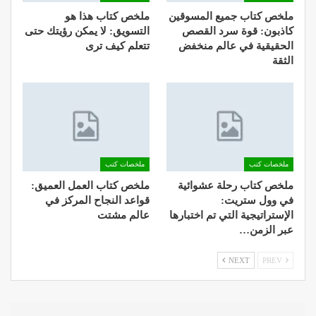
ملخص كتاب جميع المسوقين
ملخص كتاب هذا هو
كاذبون: قوة سرد القصص
التسويق: لا يمكن رؤيتك حتى
الحقيقية في عالم منخفض
تتعلم كيف ترى
الثقة
ملخصات كتب
ملخصات كتب
ملخص كتاب رحلة عشوائية
ملخص كتاب العمل العميق:
في وول ستريت:
قواعد النجاح المركز في
الإستراتيجية التي تم اختبارها
عالم مشتت
عبر الزمن…
NEXT
PREV