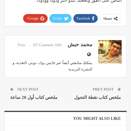
الناس على الفور وتجعلك تبدو أكثر ودودًا وودودًا.
Google+
Twitter
Facebook
Share
Pinterest
WhatsApp
ReddIt
Email
محمد حبش
267 Comments
1001 Posts
يمكنك متابعتي أيضاً عبر
فايس بوك
،
تويتر
،
التغذية
، و
النشرة البريدية
NEXT POST
PREV POST
ملخص كتاب نقطة التحول
ملخص كتاب أول 20 ساعة
YOU MIGHT ALSO LIKE