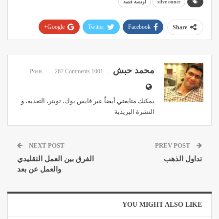
silve ounce
اونصة فضة
Google+
Twitter
Facebook
Share
Pinterest
WhatsApp
ReddIt
Email
محمد حبش
267 Comments
1001 Posts
يمكنك متابعتي أيضاً عبر
فايس بوك
،
تويتر
،
التغذية
، و
النشرة البريدية
NEXT POST
PREV POST
تداول الذهب
الفرق بين العمل التقليدي
والعمل عن بعد
YOU MIGHT ALSO LIKE