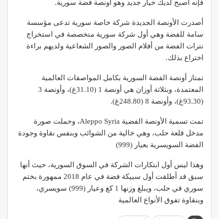
فإنه أصبح لديك خيار جديد وهو أونصة فضة سورية.
أصدرت الأونصة الجديدة شركة خاصة سورية تدعى مؤسسة
سامة للفضة وهي أول شركة سورية متخصصة في استخراج
نترات الفضة من أفلام الصور والصور الشعاعية ولديهم براءة
اختراع بذلك.
تمتاز أونصة الفضة السورية بكامل المواصفات العالمية
المعتمدة، وبثلاثة أوزان هي أونصة 1 (31.10غ)، وأونصة 3
(93.30غ)، وأونصة 8 (248.80غ).
تمت تسمية الأونصة الفضية Aleppo Syria، وحملت صورة
مدخل قلعة حلب، وهي خالية من الشوائب وبنفس نقاوة وجودة
الفضة السويسرية بعيار (999)
وهذا ليس أول ابتكارات الشركة في السوق السورية، حيث أنها
سبق قد أطلقت أول سبيكة فضة في عام 2018 ممهورة بختم
سوري في حلب، ويبلغ وزنها 1 كغ وعيار (999) سويسري،
وبنقاوة تفوق الأنواع العالمية