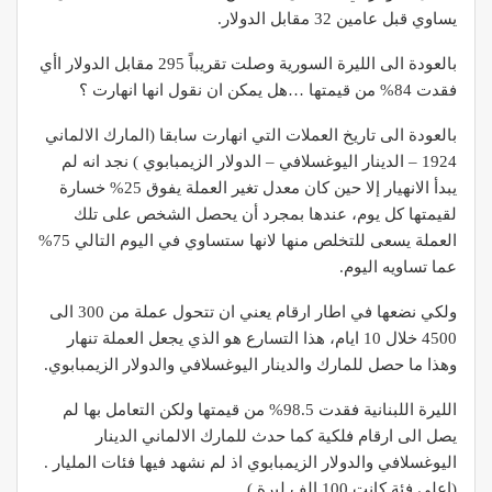
يساوي قبل عامين 32 مقابل الدولار.
بالعودة الى الليرة السورية وصلت تقريباً 295 مقابل الدولار اأي
فقدت 84% من قيمتها …هل يمكن ان نقول انها انهارت ؟
بالعودة الى تاريخ العملات التي انهارت سابقا (المارك الالماني
1924 – الدينار اليوغسلافي – الدولار الزيمبابوي ) نجد انه لم
يبدأ الانهيار إلا حين كان معدل تغير العملة يفوق 25% خسارة
لقيمتها كل يوم، عندها بمجرد أن يحصل الشخص على تلك
العملة يسعى للتخلص منها لانها ستساوي في اليوم التالي 75%
عما تساويه اليوم.
ولكي نضعها في اطار ارقام يعني ان تتحول عملة من 300 الى
4500 خلال 10 ايام، هذا التسارع هو الذي يجعل العملة تنهار
وهذا ما حصل للمارك والدينار اليوغسلافي والدولار الزيمبابوي.
الليرة اللبنانية فقدت 98.5% من قيمتها ولكن التعامل بها لم
يصل الى ارقام فلكية كما حدث للمارك الالماني الدينار
اليوغسلافي والدولار الزيمبابوي اذ لم نشهد فيها فئات المليار .
(اعلى فئة كانت 100 الف ليرة ).