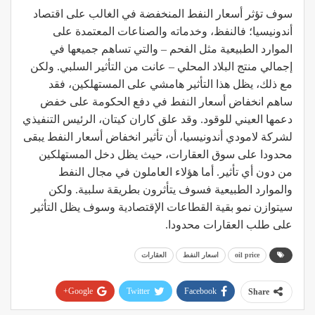
سوف تؤثر أسعار النفط المنخفضة في الغالب على اقتصاد
أندونيسيا؛ فالنفظ، وخدماته والصناعات المعتمدة على
الموارد الطبيعية مثل الفحم – والتي تساهم جميعها في
إجمالي منتج البلاد المحلي – عانت من التأثير السلبي. ولكن
مع ذلك، يظل هذا التأثير هامشي على المستهلكين، فقد
ساهم انخفاض أسعار النفط في دفع الحكومة على خفض
دعمها العيني للوقود. وقد علق كاران كيتان، الرئيس التنفيذي
لشركة لامودي أندونيسيا، أن تأثير انخفاض أسعار النفط يبقى
محدودا على سوق العقارات، حيث يظل دخل المستهلكين
من دون أي تأثير. أما هؤلاء العاملون في مجال النفط
والموارد الطبيعية فسوف يتأثرون بطريقة سلبية. ولكن
سيتوازن نمو بقية القطاعات الإقتصادية وسوف يظل التأثير
على طلب العقارات محدودا.
oil price
اسعار النفط
العقارات
Google+
Twitter
Facebook
Share