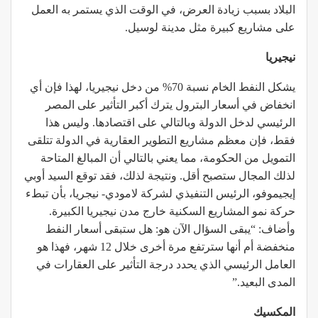
البلاد بسبب زيادة العرض، في الوقت الذي يستمر به العمل
على مشاريع كبيرة مثل مدينة لوسيل.
نيجيريا
يشكل النفط الخام نسبة 70% من دخل نيجيريا، لهذا فإن أي
انخفاض في أسعار البترول يترك أكبر التأثير على المصر
الرئيسي لدخل الدولة وبالتالي على اقتصادها. وليس هذا
فقط، فإن معظم مشاريع التطوير العقارية في الدولة تتلقى
التمويل من الحكومة، مما يعني بالتالي أن المبالغ المتاحة
لذلك المجال ستصبح أقل. ونتيجة لذلك، فقد توقع السيد أوبي
إيجيموفو، الرئيس التنفيذي لشركة لامودي- نيجريا، بأن تبطء
حركة نمو المشاريع السكنية خارج مدن نيجيريا الكبيرة.
وأضاف: “يبقى السؤال الآن هو: هل ستبقى أسعار النفط
منخفضة أم أنها سترتفع مرة أخرى خلال 12 شهر، فهذا هو
العامل الرئيسي الذي يحدد درجة التأثير على العقارات في
المدى البعيد.”
المكسيك