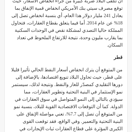
أن تتلقى البلاد ضربة كبيرة من جراء انخفاض الأسعار، حيث
توقع مصرف سيتي بنك الأمريكي انخفاض قمية الإنفاق بما
يعادل 241 مليار دولار هذا العام، أي بنسبة انخفاض تصل إلى
18% عن عام 2014. أما فيما يتعلق بقطاع العقارات، فتحاول
المملكة حاليا التصدي لمشكلة نقص في الوحدات السكنية
بما يقارب مليون وحدة، نتيجة للارتفاع الملحوظ في تعداد
السكان.
قطر
من المتوقع أن يترك انخفاض أسعار النفط الحالي تأثيرا قليلا
على قطر، حيث تحاول البلاد تنويع اقتصادها، بالإضافة إلى
دورها التقليدي كمصدّر للغاز والنفط. ونتيجة لذلك، سيستمر
نمو الإستثمار في البنية التحتية وتطوير العقارات، مما
سيؤدي بالتالي إلى النمو المتواصل في سوق العقارات في
الدولة. كما أن التوقعات الاقتصادية القوية للبلاد، بنسبة نمو
من المتوقع أن تصل إلى 7.7%، تعني مواصلة الإنفاق على
البنية التحتية والتعمير. وفي الواقع، فقد توقعت القوى
الكبرى المؤثرة على قطاع العقارات ثبات الإيجارات في