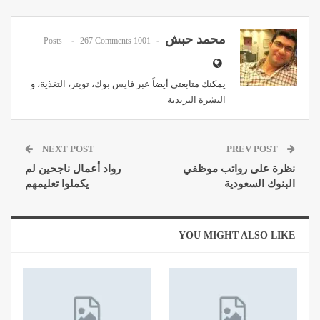
Pinterest
WhatsApp
ReddIt
Email
محمد حبش
267 Comments
1001 Posts
يمكنك متابعتي أيضاً عبر
فايس بوك
،
تويتر
،
التغذية
، و
النشرة البريدية
NEXT POST
PREV POST
نظرة على رواتب موظفي
رواد أعمال ناجحين لم
البنوك السعودية
يكملوا تعليمهم
YOU MIGHT ALSO LIKE