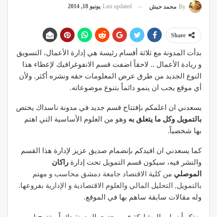
Last updated
يونيو 18, 2014
By
محمد حبش
Share
بدأت المدونة مع ثلاثة أقسام رئيسة هي إدارة الأعمال، التسويق
و ريادة الأعمال .. لاحقاً اضفت قسم الانفوغرافيك لإعطاء هذا
النوع الجديد من طرق عرض المعلومات حقه ونشره أكثر. ولأن
أي موقع يجب ان ينمو دائماً بتنوع موضوعاته.
يسعدني ان اعلمكم بإفتتاح قسم جديد في مدونة ناسداك يختص
بالتمويل وكل ما يتعلق به
وهو من العلوم الأساسية التي اهتم
بها شخصياً.
كما يسعدني ان افيدكم بإنضمام صديق عزيز لإدارة هذا القسم
والنشر فيه، سيكون قسم التمويل تحت إدارة
راكان
الموصلي
من كلية الاقتصاد جامعة دمشق محاسب و مهتم
بالتمويل, التحليل المالي والعلوم الاقتصادية و الإدارية بفروعها
.
وله مقالات سابقة ساهم بها في الموقع.