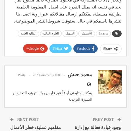
ونذكر أن باب المشاركة في محتوى المدونة دائماً مفتوح لمن
يجد في نفسه انه يملك القدرة على ايصال المعلومة العلمية
بطريقة مبسطة، يمكنكم ارسال مقالاتكم عبر زاوية اتصل بنا
لنشرها باسمكم في حال استوفت شروط النشر الموضوعية.
finance
الاستثمار
التمويل
العلوم المالية
المالية العامة
Google+
Twitter
Facebook
Share
Pinterest
WhatsApp
ReddIt
Email
محمد حبش
267 Comments
1001 Posts
يمكنك متابعتي أيضاً عبر
فايس بوك
،
تويتر
،
التغذية
، و
النشرة البريدية
NEXT POST
PREV POST
وجود قيادة فعالة مع إدارة
مفاهيم عملية: خطر الأعمال