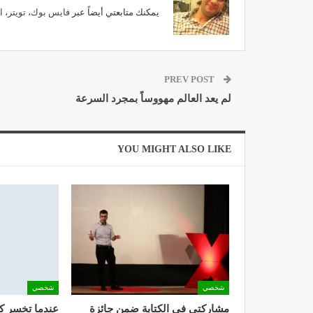
يمكنك متابعتي أيضاً عبر
فايس بوك
،
تويتر
،
ا
PREV POST
لم يعد العالم مهووساً بمجرد السرعة
YOU MIGHT ALSO LIKE
شخصي
شخصي
مشاركتي في الكتابة ضمن جائزة
عندما تخسر ك