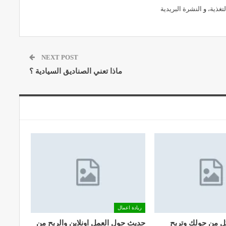
لتغذية
، و
النشرة البريدية
NEXT POST
ماذا تعني الصناديق السيادية ؟
ريادة اعمال
ل من حولك وتربح
حديث حول العمل اونلاين والربح من