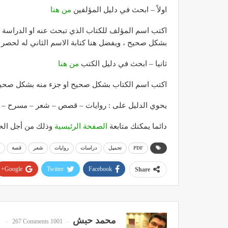
اولاً – ابحث في دليل المؤلفين
من هنا
اكتب اسم المؤلف للكتاب الذي تبحث عنه او الدراسة او 
بشكل صحيح ، ويفضل هنا كتابة الاسم الثاني له لحصر ا
ثانيا – ابحث في دليل الكتب
من هنا
اكتب اسم الكتاب بشكل صحيح او جزء منه بشكل صحيح 
يحوي الدليل على : روايات – قصص – شعر – مسرح – د
دائما يمكنك متابعة
الصفحة الرئيسية
وذلك من أجل الحص
PDF
تحميل
دراسات
روايات
شعر
قصة
Google+
Twitter
Facebook
Share
محمد حبش
267 Comments
1001 Posts