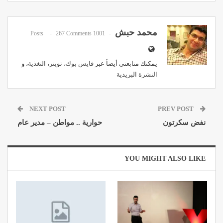
Pinterest
WhatsApp
ReddIt
Email
محمد حبش
267 Comments
1001 Posts
يمكنك متابعتي أيضاً عبر
فايس بوك
،
تويتر
،
التغذية
، و
النشرة البريدية
NEXT POST
PREV POST
نفض سكرتون
حوارية .. مواطن – مدير عام
YOU MIGHT ALSO LIKE