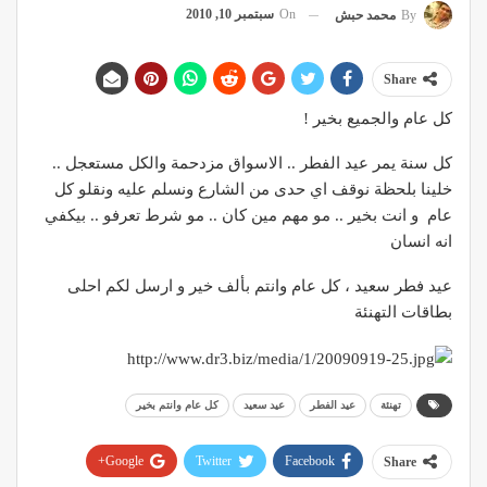
On
سبتمبر 10, 2010
By
محمد حبش
Share
كل عام والجميع بخير !
كل سنة يمر عيد الفطر .. الاسواق مزدحمة والكل مستعجل ..
خلينا بلحظة نوقف اي حدى من الشارع ونسلم عليه ونقلو كل
عام و انت بخير .. مو مهم مين كان .. مو شرط تعرفو .. بيكفي
انه انسان
عيد فطر سعيد ، كل عام وانتم بألف خير و ارسل لكم احلى
بطاقات التهنئة
تهنئة
عيد الفطر
عيد سعيد
كل عام وانتم بخير
Google+
Twitter
Facebook
Share