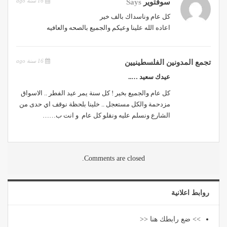
16 سنة ago
سوفتوير
Says
كل عام وناسداك بالف خير
اعاده الله علينا وعيكم والجميع بالصحه والعافيه
16 سنة ago
تجمع المدونين الفلسطينيين
عيدك سعيد …..
كل عام والجميع بخير ! كل سنة يمر عيد الفطر .. الاسواق
مزدحمة والكل مستعجل .. خلينا بلحظة نوقف اي حدى من
الشارع ونسلم عليه ونقلو كل عام و انت ب……
Comments are closed.
روابط اعلانية
>> ضع رابطك هنا <<