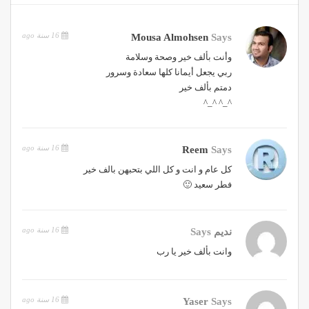
16 سنة ago
Mousa Almohsen
Says
وأنت بألف خير وصحة وسلامة
ربي يجعل أيمانا كلها سعادة وسرور
دمتم بألف خير
^_^ ^_^
16 سنة ago
Reem
Says
كل عام و انت و كل اللي بتحبهن بالف خير
فطر سعيد 🙂
16 سنة ago
نديم
Says
وانت بألف خير يا رب
16 سنة ago
Yaser
Says