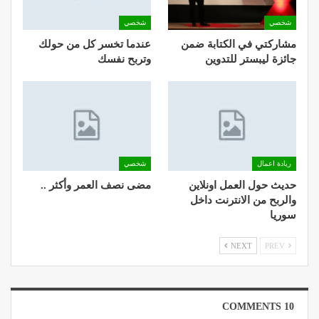
شخصي
شخصي
مشاركتي في الكتابة ضمن
عندما تخسر كل من حولك
جائزة ليبستر للتدوين
وتربح نفسك
ريادة اعمال
شخصي
حديث حول العمل اونلاين
مضى نصف العمر وأكثر ..
والربح من الانترنت داخل
سوريا
NEXT
PREV
10 COMMENTS