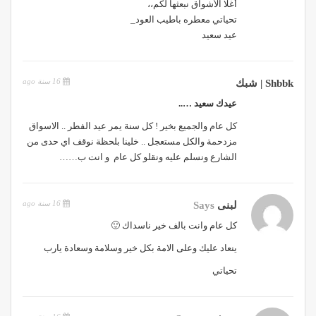
أغلا الأشواق نبعثها لكم،،
تحياتي معطره باطيب العود_
عيد سعيد
16 سنة ago
Shbbk | شبك
عيدك سعيد …..
كل عام والجميع بخير ! كل سنة يمر عيد الفطر .. الاسواق
مزدحمة والكل مستعجل .. خلينا بلحظة نوقف اي حدى من
الشارع ونسلم عليه ونقلو كل عام و انت ب……
16 سنة ago
لبنى
Says
كل عام وانت بالف خير ناسداك 🙂
ينعاد عليك وعلى الامة بكل خير وسلامة وسعادة يارب
تحياتي