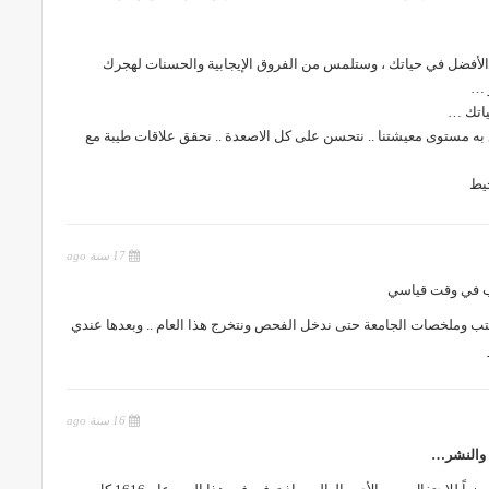
حو الأفضل في حياتك ، وستلمس من الفروق الإيجابية والحسنات لهجرك
ر …
ياتك …
ع به مستوى معيشتنا .. نتحسن على كل الاصعدة .. نحقق علاقات طيبة مع
خيط
17 سنة ago
تب في وقت قياسي
كتب وملخصات الجامعة حتى ندخل الفحص ونتخرج هذا العام .. وبعدها عندي
16 سنة ago