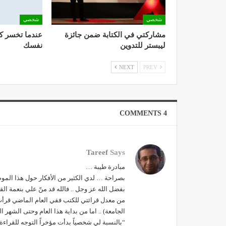
شخصي
شخصي
مشاركتي في الكتابة ضمن جائزة
عندما تخسر ك
ليبستر للتدوين
نفسك
NEXT
PREV
4 COMMENTS
Tareef
Says
مبادرة طيبة …
بصراحة … لدي الكثير من الأفكار حول هذا المو
بفضل الله عز وجل .. فالله قد منّ علي بنعمة ا
الجامعة) .. اما من بداية هذا العام وحتى الشهر الرابع فقد اتيت على 14 كتابا 
“بالنسبة لي شخصياً بدأت مؤخراً التوجه للقرا