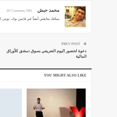
محمد حبش
267 Comments
1001 Posts
يمكنك متابعتي أيضاً عبر
فايس بوك
،
تويتر
،
ا
PREV POST
دعوة لحضور اليوم التعريفي بسوق دمشق للأوراق
المالية
YOU MIGHT ALSO LIKE