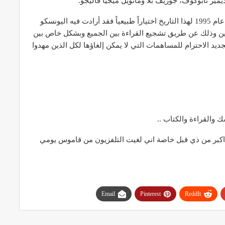
ير نابوكوف، جوزيف بلا ومانويل ميجيا فاليجو.
كان اختيار مؤتمر اليونسكو العام الذي عقد في باريس عام 1995 لهذا التاريخ اختياراً طبيعياً فقد أرادت فيه اليونسكو
ؤلفين وذلك عن طريق تشجيع القراءة بين الجميع وبشكل خاص بين
د الاحترام للمساهمات التي لا يمكن إلغاؤها لكل الذين مهدوا
 والقراءة والكتاب ..
ل اكبر من ذي قبل خاصة اني لغيت التلفزيون من قاموس يومي
Email
Pinterest
ReddIt