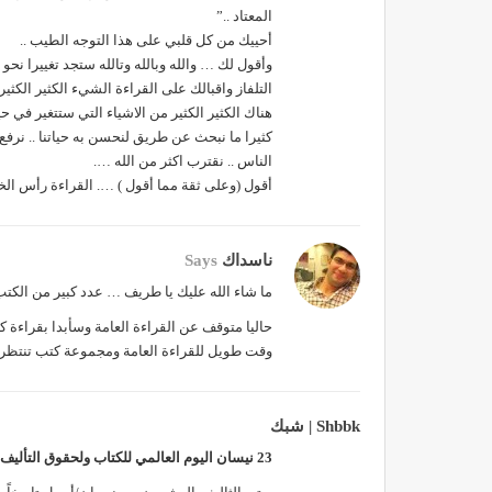
المعتاد ..”
أحييك من كل قلبي على هذا التوجه الطيب ..
وأقول لك … والله وبالله وتالله ستجد تغييرا ن
التلفاز واقبالك على القراءة الشيء الكثير الكثي
هناك الكثير الكثير من الاشياء التي ستتغير في ح
كثيرا ما نبحث عن طريق لنحسن به حياتنا .. نرف
الناس .. نقترب اكثر من الله ….
أقول (وعلى ثقة مما أقول ) …. القراءة رأس ال
ناسداك
Says
ما شاء الله عليك يا طريف … عدد كبير من الك
حاليا متوقف عن القراءة العامة وسأبدا بقراءة 
وقت طويل للقراءة العامة ومجموعة كتب تنتظر
Shbbk | شبك
23 نيسان اليوم العالمي للكتاب ولحقوق التأليف والنشر…