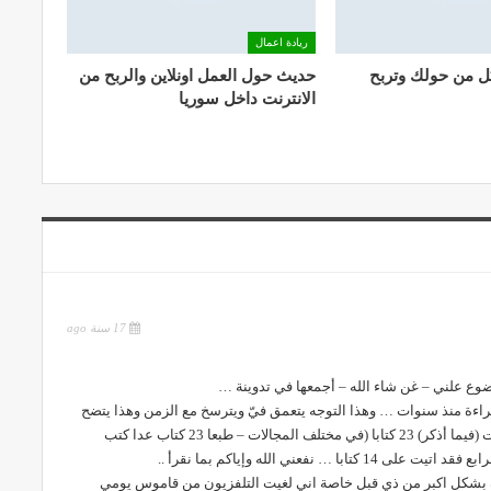
ريادة اعمال
ل من حولك وتربح
حديث حول العمل اونلاين والربح من
الانترنت داخل سوريا
17 سنة ago
ضوع علني – غن شاء الله – أجمعها في تدوينة …
لقراءة منذ سنوات … وهذا التوجه يتعمق فيّ ويترسخ مع الزمن وهذا يتضح
من معدل قرائتي للكتب ففي العام الماضي قرأت (فيما أذكر) 23 كتابا (في مختلف المجالات – طبعا 23 كتاب عدا كتب
… نفعني الله وإياكم بما نقرأ ..
ءة بشكل اكبر من ذي قبل خاصة اني لغيت التلفزيون من قاموس يومي