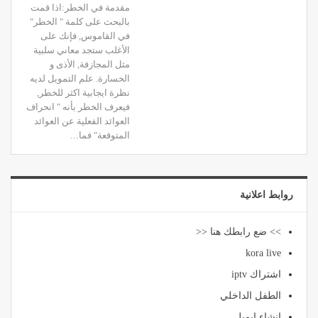
مقدمة في الخطر:اذا قمت
بالبحث على كلمة " الخطر"
في القاموس, فإنك على
الأغلب ستجد معاني سلبية
مثل المجازفة, الأذى و
الخسارة. علم التمويل لديه
نظرة ايجابية اكثر للخطر,
فيعرف الخطر بأنه " انحراف
العوائد الفعلية عن العوائد
المتوقعة" فما…
روابط اعلانية
>> ضع رابطك هنا <<
kora live
اشتراك iptv
الطفل الداخلي
انشاء ايميل