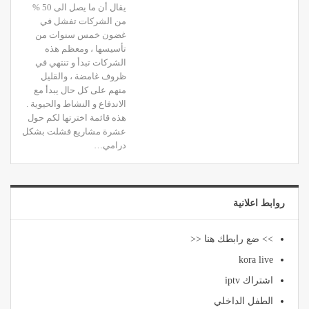
يقال أن ما يصل الى 50 %
من الشركات تفشل في
غضون خمس سنوات من
تأسيسها ، ومعظم هذه
الشركات تبدأ و تنتهي في
ظروف غامضة ، والقليل
منهم على كل حال يبدأ مع
الاندفاع و النشاط والحيوية .
هذه قائمة اخترتها لكم حول
عشرة مشاريع فشلت بشكل
درامي…
روابط اعلانية
>> ضع رابطك هنا <<
kora live
اشتراك iptv
الطفل الداخلي