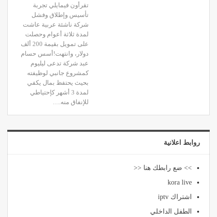
تقرأون فيمايلي تجربة
تأسيس وإطلاق وفشل
شركة ناشئة عربية عاشت
لمدة ثلاثة أعوام وحصلت
على تمويل بقيمة 200 ألف
دولار، وانتهت!أسس حسام
عبد شركة تدعى ليليوم
كمشروع جانبي لوظيفته
بحيث يحتفظ بمال يكفي
لمدة 3 أشهر كإحتياطي
للإنفاق منه.…
روابط اعلانية
>> ضع رابطك هنا <<
kora live
اشتراك iptv
الطفل الداخلي