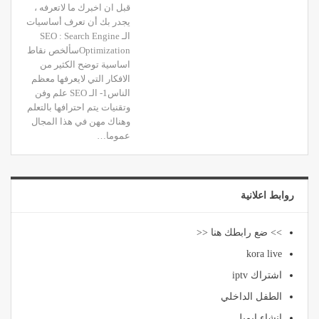
قبل ان اخبرك ما لاتعرفه ،
يجدر بك أن تعرف أساسيات
الـ SEO : Search Engine
Optimizationسألخص نقاط
اساسية توضح الكثير من
الافكار التي لايعرفها معظم
الناس1- الـ SEO علم وفن
وتقنيات يتم احترافها بالتعلم
وهناك مهن في هذا المجال
عموما…
روابط اعلانية
>> ضع رابطك هنا <<
kora live
اشتراك iptv
الطفل الداخلي
انشاء ايميل