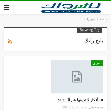
Home
بايج رانك
Browsing Tag
بايج رانك
تسويق
10 أفكار لا تعرفها عن الـ SEO
محمد حبش
سبتمبر 17, 2011