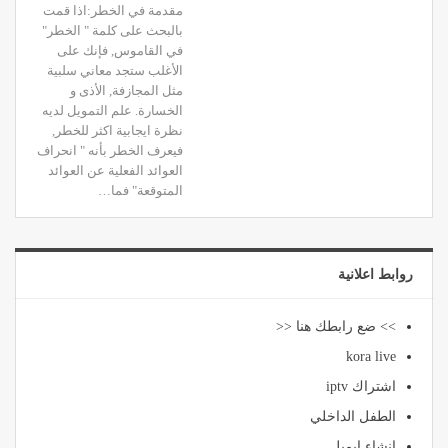
مقدمة في الخطر:اذا قمت
بالبحث على كلمة " الخطر"
في القاموس, فإنك على
الأغلب ستجد معاني سلبية
مثل المجازفة, الأذى و
الخسارة. علم التمويل لديه
نظرة ايجابية اكثر للخطر,
فيعرف الخطر بأنه " انحراف
العوائد الفعلية عن العوائد
المتوقعة" فما…
روابط اعلانية
>> ضع رابطك هنا <<
kora live
اشتراك iptv
الطفل الداخلي
انشاء ايميل